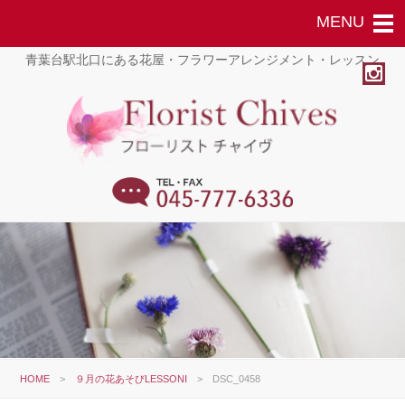
青葉台駅北口にある花屋・フラワーアレンジメント・レッスン
HOME
>
９月の花あそびLESSONⅠ
>
DSC_0458