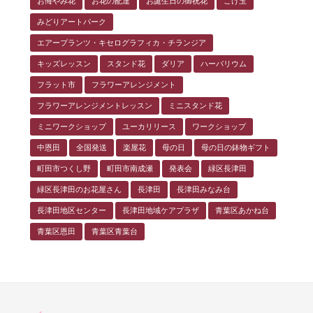
お悔やみ花
お花の配達
お誕生日の御祝花
こけ玉
みどりアートパーク
エアープランツ・キセログラフィカ・チランジア
キッズレッスン
スタンド花
ダリア
ハーバリウム
フラット市
フラワーアレンジメント
フラワーアレンジメントレッスン
ミニスタンド花
ミニワークショップ
ユーカリリース
ワークショップ
中恩田
全国発送
楽屋花
母の日
母の日の鉢物ギフト
町田市つくし野
町田市南成瀬
発表会
緑区長津田
緑区長津田のお花屋さん
長津田
長津田みなみ台
長津田地区センター
長津田地域ケアプラザ
青葉区あかね台
青葉区恩田
青葉区青葉台