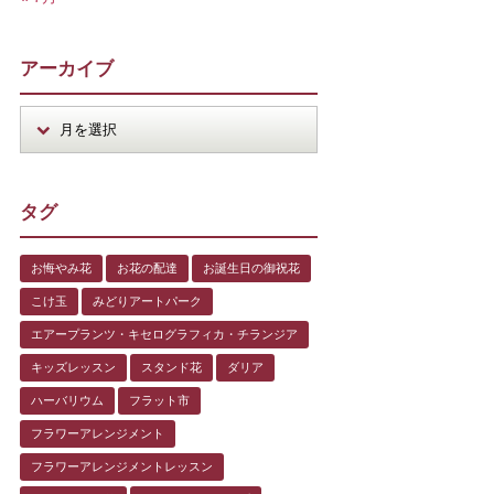
アーカイブ
タグ
お悔やみ花
お花の配達
お誕生日の御祝花
こけ玉
みどりアートパーク
エアープランツ・キセログラフィカ・チランジア
キッズレッスン
スタンド花
ダリア
ハーバリウム
フラット市
フラワーアレンジメント
フラワーアレンジメントレッスン