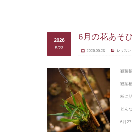
6月の花あそびL
2026
5/23
2026.05.23
レッスン
観葉
観葉
板に
どん
6月2