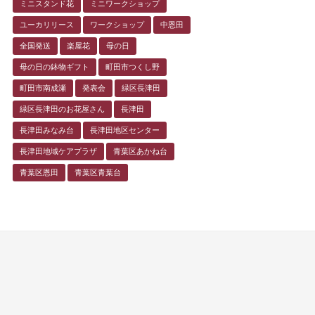
ミニスタンド花
ミニワークショップ
ユーカリリース
ワークショップ
中恩田
全国発送
楽屋花
母の日
母の日の鉢物ギフト
町田市つくし野
町田市南成瀬
発表会
緑区長津田
緑区長津田のお花屋さん
長津田
長津田みなみ台
長津田地区センター
長津田地域ケアプラザ
青葉区あかね台
青葉区恩田
青葉区青葉台