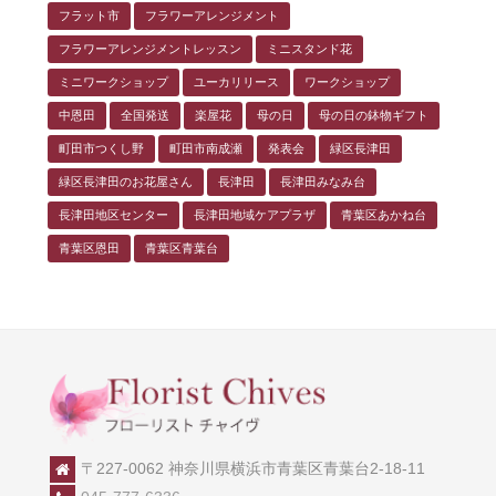
フラット市
フラワーアレンジメント
フラワーアレンジメントレッスン
ミニスタンド花
ミニワークショップ
ユーカリリース
ワークショップ
中恩田
全国発送
楽屋花
母の日
母の日の鉢物ギフト
町田市つくし野
町田市南成瀬
発表会
緑区長津田
緑区長津田のお花屋さん
長津田
長津田みなみ台
長津田地区センター
長津田地域ケアプラザ
青葉区あかね台
青葉区恩田
青葉区青葉台
〒227-0062 神奈川県横浜市青葉区青葉台2-18-11