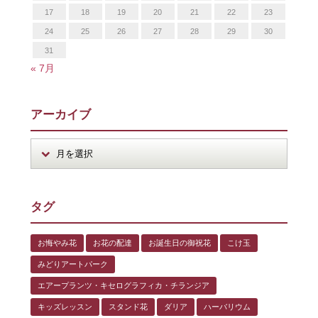
17
18
19
20
21
22
23
24
25
26
27
28
29
30
31
« 7月
アーカイブ
タグ
お悔やみ花
お花の配達
お誕生日の御祝花
こけ玉
みどりアートパーク
エアープランツ・キセログラフィカ・チランジア
キッズレッスン
スタンド花
ダリア
ハーバリウム