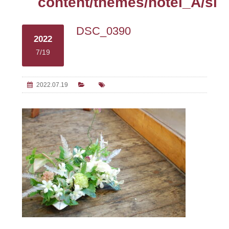
content/themes/hotel_A/sin
DSC_0390
2022
7/19
2022.07.19