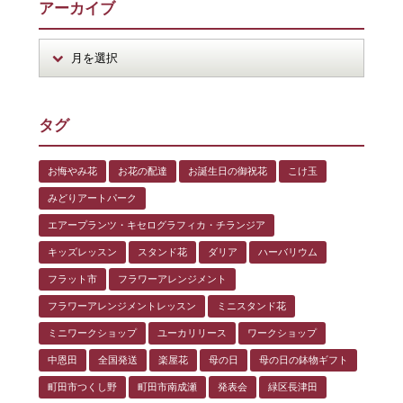
アーカイブ
タグ
お悔やみ花
お花の配達
お誕生日の御祝花
こけ玉
みどりアートパーク
エアープランツ・キセログラフィカ・チランジア
キッズレッスン
スタンド花
ダリア
ハーバリウム
フラット市
フラワーアレンジメント
フラワーアレンジメントレッスン
ミニスタンド花
ミニワークショップ
ユーカリリース
ワークショップ
中恩田
全国発送
楽屋花
母の日
母の日の鉢物ギフト
町田市つくし野
町田市南成瀬
発表会
緑区長津田