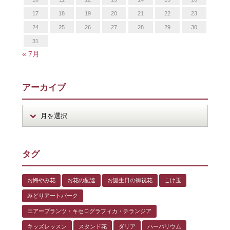
17
18
19
20
21
22
23
24
25
26
27
28
29
30
31
« 7月
アーカイブ
タグ
お悔やみ花
お花の配達
お誕生日の御祝花
こけ玉
みどりアートパーク
エアープランツ・キセログラフィカ・チランジア
キッズレッスン
スタンド花
ダリア
ハーバリウム