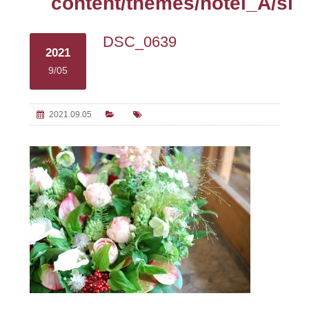
content/themes/hotel_A/sin
DSC_0639
2021
9/05
2021.09.05