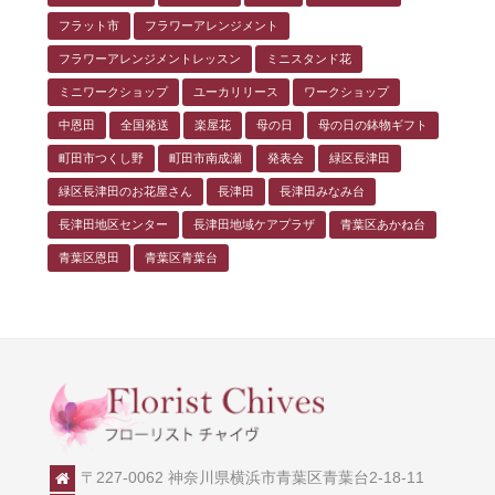
フラット市
フラワーアレンジメント
フラワーアレンジメントレッスン
ミニスタンド花
ミニワークショップ
ユーカリリース
ワークショップ
中恩田
全国発送
楽屋花
母の日
母の日の鉢物ギフト
町田市つくし野
町田市南成瀬
発表会
緑区長津田
緑区長津田のお花屋さん
長津田
長津田みなみ台
長津田地区センター
長津田地域ケアプラザ
青葉区あかね台
青葉区恩田
青葉区青葉台
〒227-0062 神奈川県横浜市青葉区青葉台2-18-11