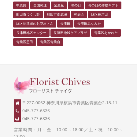
中恩田
全国発送
楽屋花
母の日
母の日の鉢物ギフト
町田市つくし野
町田市南成瀬
発表会
緑区長津田
緑区長津田のお花屋さん
長津田
長津田みなみ台
長津田地区センター
長津田地域ケアプラザ
青葉区あかね台
青葉区恩田
青葉区青葉台
〒227-0062 神奈川県横浜市青葉区青葉台2-18-11
045-777-6336
045-777-6336
営業時間：月～金 10:00～18:00／土・祝 10:00～
17:00