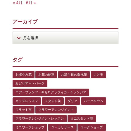
« 4月
6月 »
アーカイブ
タグ
お悔やみ花
お花の配達
お誕生日の御祝花
こけ玉
みどりアートパーク
エアープランツ・キセログラフィカ・チランジア
キッズレッスン
スタンド花
ダリア
ハーバリウム
フラット市
フラワーアレンジメント
フラワーアレンジメントレッスン
ミニスタンド花
ミニワークショップ
ユーカリリース
ワークショップ