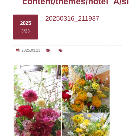
content/themes/hotel_A/sin
20250316_211937
2025
3/23
2025.03.23