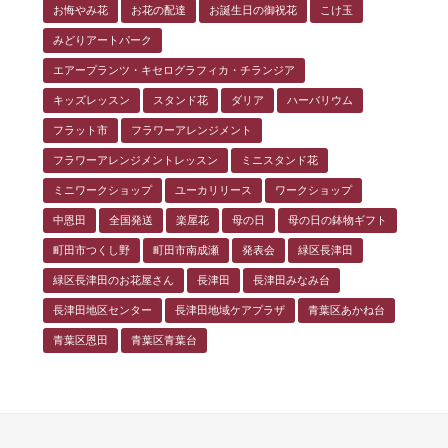
お悔やみ花
お花の配達
お誕生日の御祝花
こけ玉
みどりアートパーク
エアープランツ・キセログラフィカ・チランジア
キッズレッスン
スタンド花
ダリア
ハーバリウム
フラット市
フラワーアレンジメント
フラワーアレンジメントレッスン
ミニスタンド花
ミニワークショップ
ユーカリリース
ワークショップ
中恩田
全国発送
楽屋花
母の日
母の日の鉢物ギフト
町田市つくし野
町田市南成瀬
発表会
緑区長津田
緑区長津田のお花屋さん
長津田
長津田みなみ台
長津田地区センター
長津田地域ケアプラザ
青葉区あかね台
青葉区恩田
青葉区青葉台