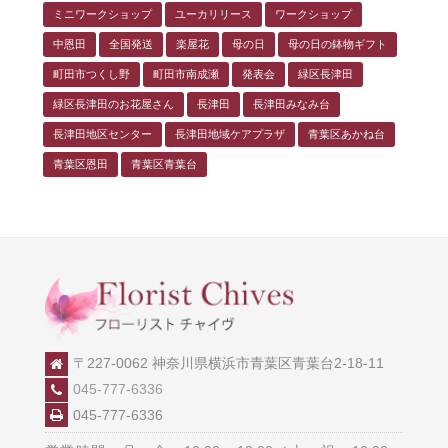
ミニワークショップ
ユーカリリース
ワークショップ
中恩田
全国発送
楽屋花
母の日
母の日の鉢物ギフト
町田市つくし野
町田市南成瀬
発表会
緑区長津田
緑区長津田のお花屋さん
長津田
長津田みなみ台
長津田地区センター
長津田地域ケアプラザ
青葉区あかね台
青葉区恩田
青葉区青葉台
〒227-0062 神奈川県横浜市青葉区青葉台2-18-11
045-777-6336
045-777-6336