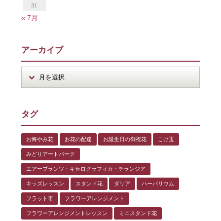
31
« 7月
アーカイブ
タグ
お悔やみ花
お花の配達
お誕生日の御祝花
こけ玉
みどりアートパーク
エアープランツ・キセログラフィカ・チランジア
キッズレッスン
スタンド花
ダリア
ハーバリウム
フラット市
フラワーアレンジメント
フラワーアレンジメントレッスン
ミニスタンド花