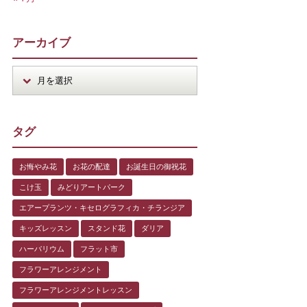
アーカイブ
タグ
お悔やみ花
お花の配達
お誕生日の御祝花
こけ玉
みどりアートパーク
エアープランツ・キセログラフィカ・チランジア
キッズレッスン
スタンド花
ダリア
ハーバリウム
フラット市
フラワーアレンジメント
フラワーアレンジメントレッスン