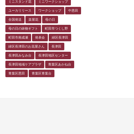
ミニスタンド花
ミニワークショップ
ユーカリリース
ワークショップ
中恩田
全国発送
楽屋花
母の日
母の日の鉢物ギフト
町田市つくし野
町田市南成瀬
発表会
緑区長津田
緑区長津田のお花屋さん
長津田
長津田みなみ台
長津田地区センター
長津田地域ケアプラザ
青葉区あかね台
青葉区恩田
青葉区青葉台