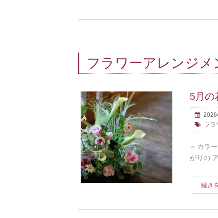
フラワーアレンジメ
5月の
202
フラ
～カラー
がりの 
続き