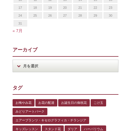
17
18
19
20
21
22
23
24
25
26
27
28
29
30
31
« 7月
アーカイブ
タグ
お悔やみ花
お花の配達
お誕生日の御祝花
こけ玉
みどりアートパーク
エアープランツ・キセログラフィカ・チランジア
キッズレッスン
スタンド花
ダリア
ハーバリウム