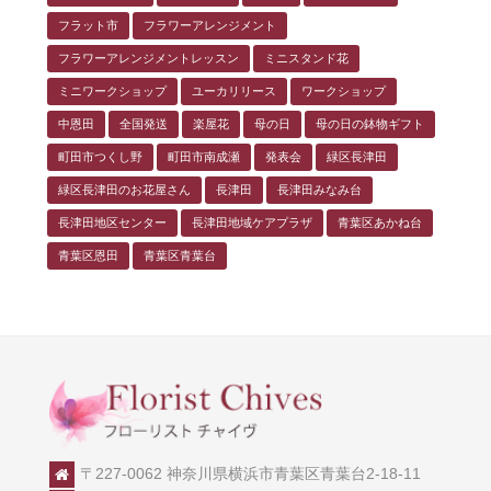
フラット市
フラワーアレンジメント
フラワーアレンジメントレッスン
ミニスタンド花
ミニワークショップ
ユーカリリース
ワークショップ
中恩田
全国発送
楽屋花
母の日
母の日の鉢物ギフト
町田市つくし野
町田市南成瀬
発表会
緑区長津田
緑区長津田のお花屋さん
長津田
長津田みなみ台
長津田地区センター
長津田地域ケアプラザ
青葉区あかね台
青葉区恩田
青葉区青葉台
〒227-0062 神奈川県横浜市青葉区青葉台2-18-11