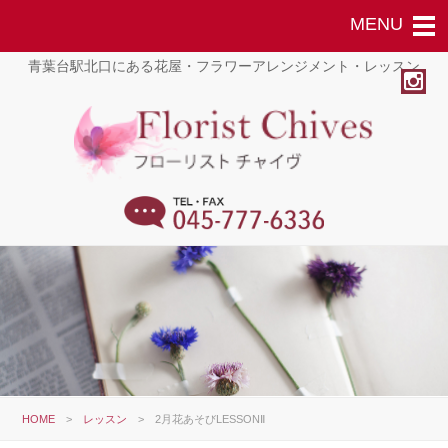
青葉台駅北口にある花屋・フラワーアレンジメント・レッスン
HOME
>
レッスン
>
2月花あそびLESSONⅡ