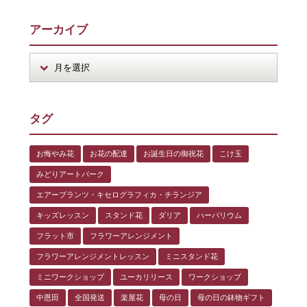
アーカイブ
タグ
お悔やみ花
お花の配達
お誕生日の御祝花
こけ玉
みどりアートパーク
エアープランツ・キセログラフィカ・チランジア
キッズレッスン
スタンド花
ダリア
ハーバリウム
フラット市
フラワーアレンジメント
フラワーアレンジメントレッスン
ミニスタンド花
ミニワークショップ
ユーカリリース
ワークショップ
中恩田
全国発送
楽屋花
母の日
母の日の鉢物ギフト