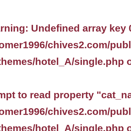
rning
: Undefined array key 
omer1996/chives2.com/publ
themes/hotel_A/single.php
o
empt to read property "cat_n
omer1996/chives2.com/publ
themes/hotel_A/single.php
o