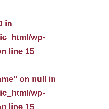
0 in
ic_html/wp-
n line
15
ame" on null in
ic_html/wp-
n line
15