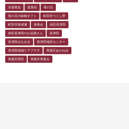
全国発送
楽屋花
母の日
母の日の鉢物ギフト
町田市つくし野
町田市南成瀬
発表会
緑区長津田
緑区長津田のお花屋さん
長津田
長津田みなみ台
長津田地区センター
長津田地域ケアプラザ
青葉区あかね台
青葉区恩田
青葉区青葉台