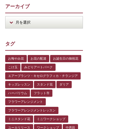
アーカイブ
タグ
お悔やみ花
お花の配達
お誕生日の御祝花
こけ玉
みどりアートパーク
エアープランツ・キセログラフィカ・チランジア
キッズレッスン
スタンド花
ダリア
ハーバリウム
フラット市
フラワーアレンジメント
フラワーアレンジメントレッスン
ミニスタンド花
ミニワークショップ
ユーカリリース
ワークショップ
中恩田