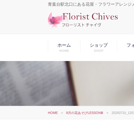
青葉台駅北口にある花屋・フラワーアレンジ
ホーム
ショップ
フ
HOME
SHOP
HOME
>
8月の花あそびLESSONⅢ
>
20250710_125