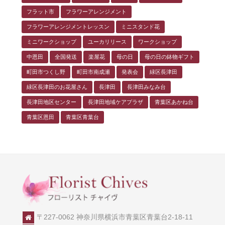
フラット市
フラワーアレンジメント
フラワーアレンジメントレッスン
ミニスタンド花
ミニワークショップ
ユーカリリース
ワークショップ
中恩田
全国発送
楽屋花
母の日
母の日の鉢物ギフト
町田市つくし野
町田市南成瀬
発表会
緑区長津田
緑区長津田のお花屋さん
長津田
長津田みなみ台
長津田地区センター
長津田地域ケアプラザ
青葉区あかね台
青葉区恩田
青葉区青葉台
〒227-0062 神奈川県横浜市青葉区青葉台2-18-11