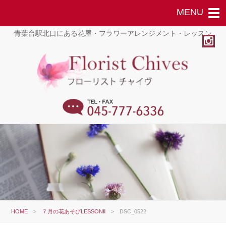
青葉台駅北口にある花屋・フラワーアレンジメント・レッスン
HOME
>
７月の花あそびLESSONⅡ
>
DSC_0522