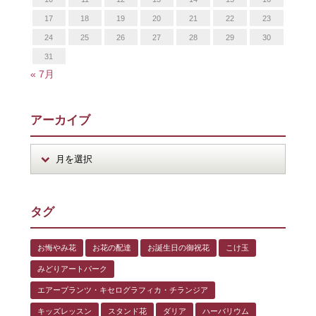
17
18
19
20
21
22
23
24
25
26
27
28
29
30
31
« 7月
アーカイブ
タグ
お悔やみ花
お花の配達
お誕生日の御祝花
こけ玉
みどりアートパーク
エアープランツ・キセログラフィカ・チランジア
キッズレッスン
スタンド花
ダリア
ハーバリウム