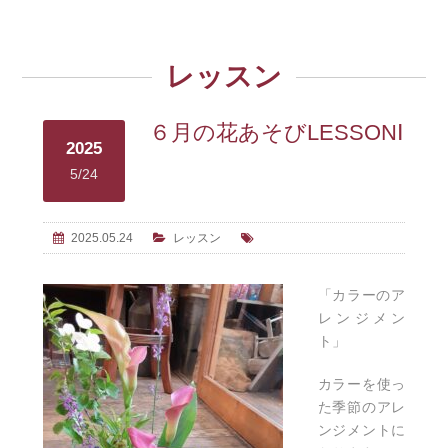
レッスン
６月の花あそびLESSONⅠ
2025
5/24
2025.05.24
レッスン
「カラーのア
レンジメン
ト」
カラーを使っ
た季節のアレ
ンジメントに