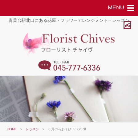
青葉台駅北口にある花屋・フラワーアレンジメント・レッスン
HOME
>
レッスン
>
６月の花あそびLESSONⅠ