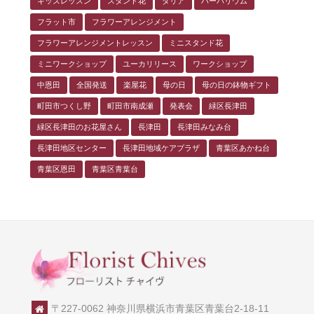
キッズレッスン
スタンド花
ダリア
ハーバリウム
フラット市
フラワーアレンジメント
フラワーアレンジメントレッスン
ミニスタンド花
ミニワークショップ
ユーカリリース
ワークショップ
中恩田
全国発送
楽屋花
母の日
母の日の鉢物ギフト
町田市つくし野
町田市南成瀬
発表会
緑区長津田
緑区長津田のお花屋さん
長津田
長津田みなみ台
長津田地区センター
長津田地域ケアプラザ
青葉区あかね台
青葉区恩田
青葉区青葉台
〒227-0062 神奈川県横浜市青葉区青葉台2-18-11