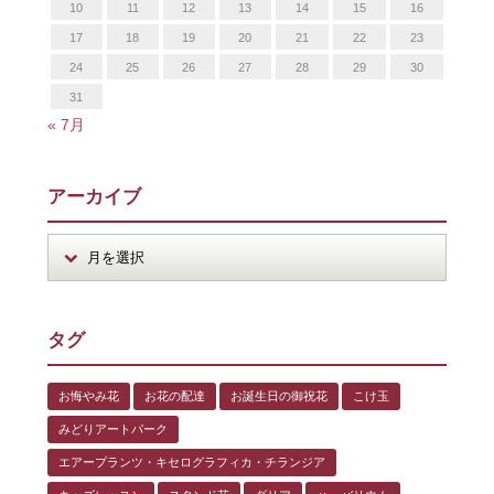
10
11
12
13
14
15
16
17
18
19
20
21
22
23
24
25
26
27
28
29
30
31
« 7月
アーカイブ
タグ
お悔やみ花
お花の配達
お誕生日の御祝花
こけ玉
みどりアートパーク
エアープランツ・キセログラフィカ・チランジア