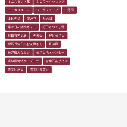
ミニスタンド花
ミニワークショップ
ユーカリリース
ワークショップ
中恩田
全国発送
楽屋花
母の日
母の日の鉢物ギフト
町田市つくし野
町田市南成瀬
発表会
緑区長津田
緑区長津田のお花屋さん
長津田
長津田みなみ台
長津田地区センター
長津田地域ケアプラザ
青葉区あかね台
青葉区恩田
青葉区青葉台