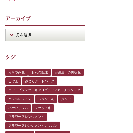
アーカイブ
タグ
お悔やみ花
お花の配達
お誕生日の御祝花
こけ玉
みどりアートパーク
エアープランツ・キセログラフィカ・チランジア
キッズレッスン
スタンド花
ダリア
ハーバリウム
フラット市
フラワーアレンジメント
フラワーアレンジメントレッスン