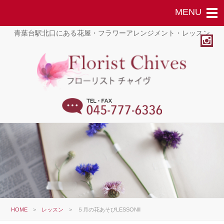
青葉台駅北口にある花屋・フラワーアレンジメント・レッスン
HOME
>
レッスン
>
５月の花あそびLESSONⅡ