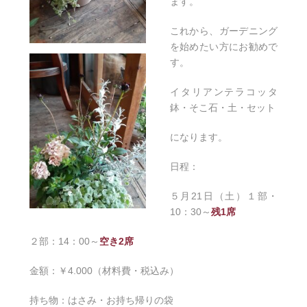
ます。
これから、ガーデニング
を始めたい方にお勧めで
す。
イタリアンテラコッタ
鉢・そこ石・土・セット
になります。
日程：
５月21日（土）１部・
10：30～
残1席
２部：14：00～
空き2席
金額：￥4.000（材料費・税込み）
持ち物：はさみ・お持ち帰りの袋