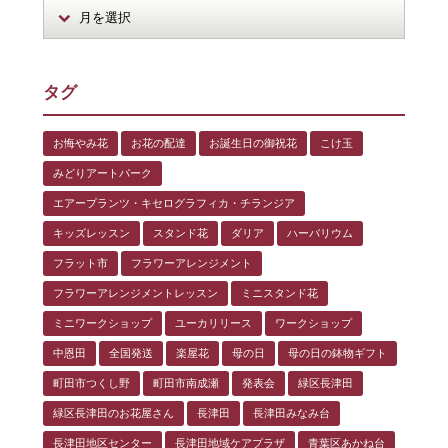
タグ
お悔やみ花
お花の配達
お誕生日の御祝花
こけ玉
みどりアートパーク
エアープランツ・キセログラフィカ・チランジア
キッズレッスン
スタンド花
ダリア
ハーバリウム
フラット市
フラワーアレンジメント
フラワーアレンジメントレッスン
ミニスタンド花
ミニワークショップ
ユーカリリース
ワークショップ
中恩田
全国発送
楽屋花
母の日
母の日の鉢物ギフト
町田市つくし野
町田市南成瀬
発表会
緑区長津田
緑区長津田のお花屋さん
長津田
長津田みなみ台
長津田地区センター
長津田地域ケアプラザ
青葉区あかね台