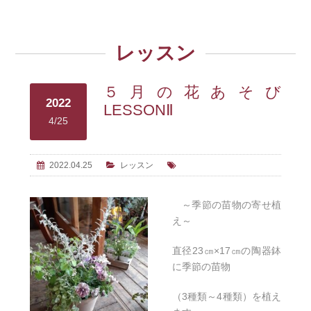
レッスン
５月の花あそび
2022
LESSONⅡ
4/25
2022.04.25
レッスン
～季節の苗物の寄せ植
え～
直径23㎝×17㎝の陶器鉢
に季節の苗物
（3種類～4種類）を植え