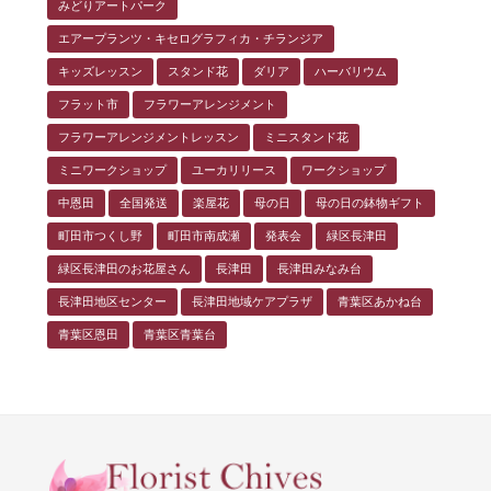
みどりアートパーク
エアープランツ・キセログラフィカ・チランジア
キッズレッスン
スタンド花
ダリア
ハーバリウム
フラット市
フラワーアレンジメント
フラワーアレンジメントレッスン
ミニスタンド花
ミニワークショップ
ユーカリリース
ワークショップ
中恩田
全国発送
楽屋花
母の日
母の日の鉢物ギフト
町田市つくし野
町田市南成瀬
発表会
緑区長津田
緑区長津田のお花屋さん
長津田
長津田みなみ台
長津田地区センター
長津田地域ケアプラザ
青葉区あかね台
青葉区恩田
青葉区青葉台