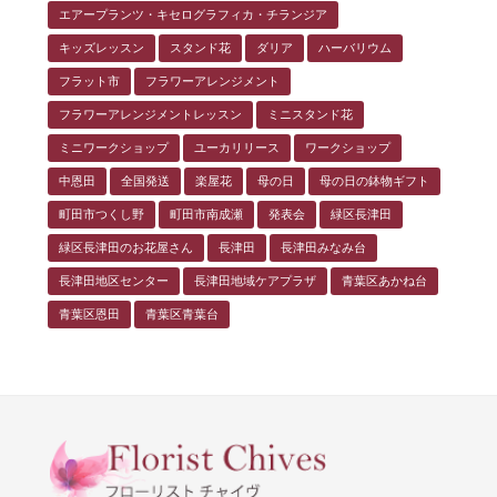
エアープランツ・キセログラフィカ・チランジア
キッズレッスン
スタンド花
ダリア
ハーバリウム
フラット市
フラワーアレンジメント
フラワーアレンジメントレッスン
ミニスタンド花
ミニワークショップ
ユーカリリース
ワークショップ
中恩田
全国発送
楽屋花
母の日
母の日の鉢物ギフト
町田市つくし野
町田市南成瀬
発表会
緑区長津田
緑区長津田のお花屋さん
長津田
長津田みなみ台
長津田地区センター
長津田地域ケアプラザ
青葉区あかね台
青葉区恩田
青葉区青葉台