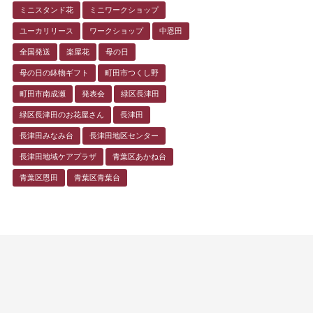
ミニスタンド花
ミニワークショップ
ユーカリリース
ワークショップ
中恩田
全国発送
楽屋花
母の日
母の日の鉢物ギフト
町田市つくし野
町田市南成瀬
発表会
緑区長津田
緑区長津田のお花屋さん
長津田
長津田みなみ台
長津田地区センター
長津田地域ケアプラザ
青葉区あかね台
青葉区恩田
青葉区青葉台