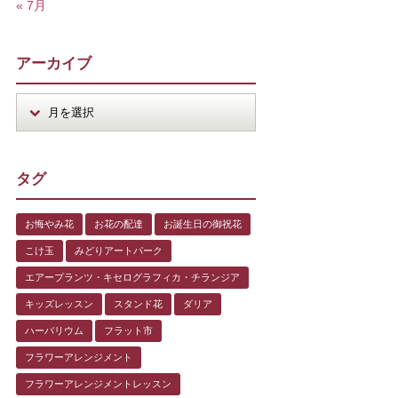
« 7月
アーカイブ
タグ
お悔やみ花
お花の配達
お誕生日の御祝花
こけ玉
みどりアートパーク
エアープランツ・キセログラフィカ・チランジア
キッズレッスン
スタンド花
ダリア
ハーバリウム
フラット市
フラワーアレンジメント
フラワーアレンジメントレッスン