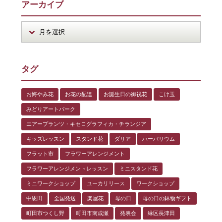
アーカイブ
タグ
お悔やみ花
お花の配達
お誕生日の御祝花
こけ玉
みどりアートパーク
エアープランツ・キセログラフィカ・チランジア
キッズレッスン
スタンド花
ダリア
ハーバリウム
フラット市
フラワーアレンジメント
フラワーアレンジメントレッスン
ミニスタンド花
ミニワークショップ
ユーカリリース
ワークショップ
中恩田
全国発送
楽屋花
母の日
母の日の鉢物ギフト
町田市つくし野
町田市南成瀬
発表会
緑区長津田