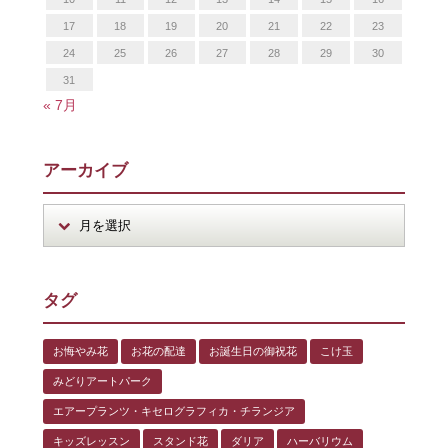
17
18
19
20
21
22
23
24
25
26
27
28
29
30
31
« 7月
アーカイブ
タグ
お悔やみ花
お花の配達
お誕生日の御祝花
こけ玉
みどりアートパーク
エアープランツ・キセログラフィカ・チランジア
キッズレッスン
スタンド花
ダリア
ハーバリウム