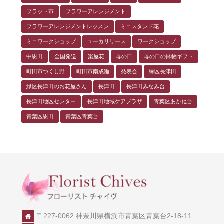
フラット市
フラワーアレンジメント
フラワーアレンジメントレッスン
ミニスタンド花
ミニワークショップ
ユーカリリース
ワークショップ
中恩田
全国発送
楽屋花
母の日
母の日の鉢物ギフト
町田市つくし野
町田市南成瀬
発表会
緑区長津田
緑区長津田のお花屋さん
長津田
長津田みなみ台
長津田地区センター
長津田地域ケアプラザ
青葉区あかね台
青葉区恩田
青葉区青葉台
〒227-0062 神奈川県横浜市青葉区青葉台2-18-11