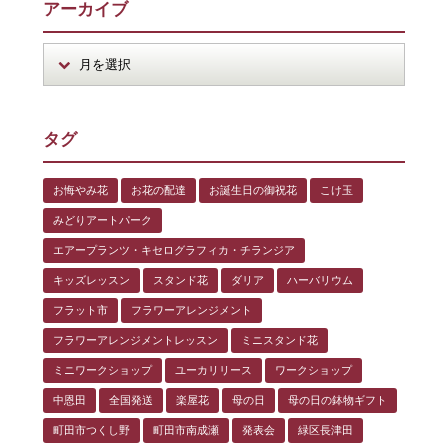
アーカイブ
タグ
お悔やみ花
お花の配達
お誕生日の御祝花
こけ玉
みどりアートパーク
エアープランツ・キセログラフィカ・チランジア
キッズレッスン
スタンド花
ダリア
ハーバリウム
フラット市
フラワーアレンジメント
フラワーアレンジメントレッスン
ミニスタンド花
ミニワークショップ
ユーカリリース
ワークショップ
中恩田
全国発送
楽屋花
母の日
母の日の鉢物ギフト
町田市つくし野
町田市南成瀬
発表会
緑区長津田