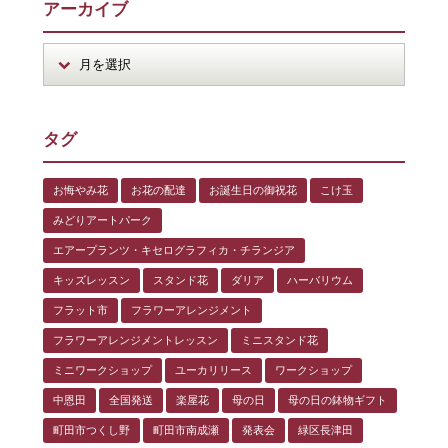
アーカイブ
タグ
お悔やみ花
お花の配達
お誕生日の御祝花
こけ玉
みどりアートパーク
エアープランツ・キセログラフィカ・チランジア
キッズレッスン
スタンド花
ダリア
ハーバリウム
フラット市
フラワーアレンジメント
フラワーアレンジメントレッスン
ミニスタンド花
ミニワークショップ
ユーカリリース
ワークショップ
中恩田
全国発送
楽屋花
母の日
母の日の鉢物ギフト
町田市つくし野
町田市南成瀬
発表会
緑区長津田