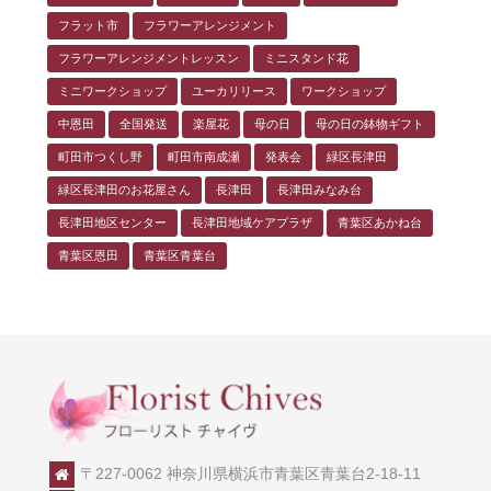
フラット市
フラワーアレンジメント
フラワーアレンジメントレッスン
ミニスタンド花
ミニワークショップ
ユーカリリース
ワークショップ
中恩田
全国発送
楽屋花
母の日
母の日の鉢物ギフト
町田市つくし野
町田市南成瀬
発表会
緑区長津田
緑区長津田のお花屋さん
長津田
長津田みなみ台
長津田地区センター
長津田地域ケアプラザ
青葉区あかね台
青葉区恩田
青葉区青葉台
〒227-0062 神奈川県横浜市青葉区青葉台2-18-11