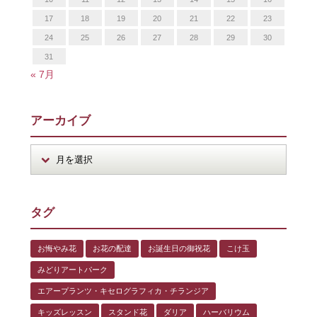
17
18
19
20
21
22
23
24
25
26
27
28
29
30
31
« 7月
アーカイブ
タグ
お悔やみ花
お花の配達
お誕生日の御祝花
こけ玉
みどりアートパーク
エアープランツ・キセログラフィカ・チランジア
キッズレッスン
スタンド花
ダリア
ハーバリウム