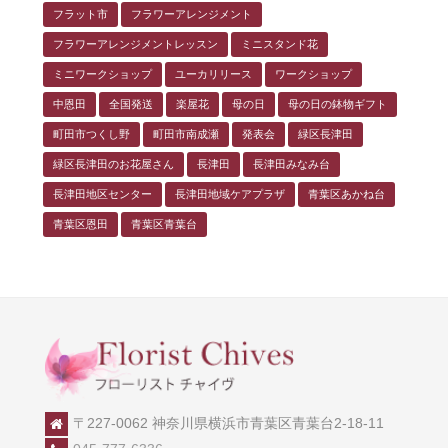
フラット市
フラワーアレンジメント
フラワーアレンジメントレッスン
ミニスタンド花
ミニワークショップ
ユーカリリース
ワークショップ
中恩田
全国発送
楽屋花
母の日
母の日の鉢物ギフト
町田市つくし野
町田市南成瀬
発表会
緑区長津田
緑区長津田のお花屋さん
長津田
長津田みなみ台
長津田地区センター
長津田地域ケアプラザ
青葉区あかね台
青葉区恩田
青葉区青葉台
〒227-0062 神奈川県横浜市青葉区青葉台2-18-11