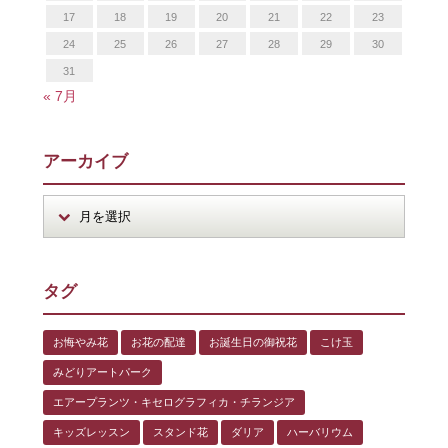
17
18
19
20
21
22
23
24
25
26
27
28
29
30
31
« 7月
アーカイブ
タグ
お悔やみ花
お花の配達
お誕生日の御祝花
こけ玉
みどりアートパーク
エアープランツ・キセログラフィカ・チランジア
キッズレッスン
スタンド花
ダリア
ハーバリウム