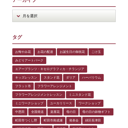
アーカイブ
タグ
お悔やみ花
お花の配達
お誕生日の御祝花
こけ玉
みどりアートパーク
エアープランツ・キセログラフィカ・チランジア
キッズレッスン
スタンド花
ダリア
ハーバリウム
フラット市
フラワーアレンジメント
フラワーアレンジメントレッスン
ミニスタンド花
ミニワークショップ
ユーカリリース
ワークショップ
中恩田
全国発送
楽屋花
母の日
母の日の鉢物ギフト
町田市つくし野
町田市南成瀬
発表会
緑区長津田