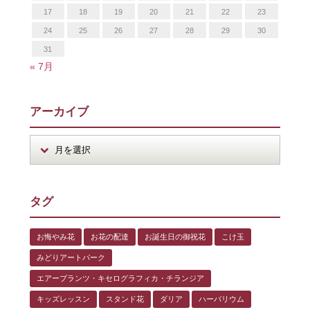
17
18
19
20
21
22
23
24
25
26
27
28
29
30
31
« 7月
アーカイブ
タグ
お悔やみ花
お花の配達
お誕生日の御祝花
こけ玉
みどりアートパーク
エアープランツ・キセログラフィカ・チランジア
キッズレッスン
スタンド花
ダリア
ハーバリウム