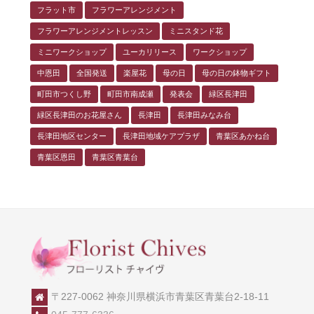
フラット市
フラワーアレンジメント
フラワーアレンジメントレッスン
ミニスタンド花
ミニワークショップ
ユーカリリース
ワークショップ
中恩田
全国発送
楽屋花
母の日
母の日の鉢物ギフト
町田市つくし野
町田市南成瀬
発表会
緑区長津田
緑区長津田のお花屋さん
長津田
長津田みなみ台
長津田地区センター
長津田地域ケアプラザ
青葉区あかね台
青葉区恩田
青葉区青葉台
〒227-0062 神奈川県横浜市青葉区青葉台2-18-11