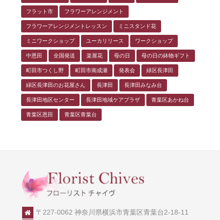
フラット市
フラワーアレンジメント
フラワーアレンジメントレッスン
ミニスタンド花
ミニワークショップ
ユーカリリース
ワークショップ
中恩田
全国発送
楽屋花
母の日
母の日の鉢物ギフト
町田市つくし野
町田市南成瀬
発表会
緑区長津田
緑区長津田のお花屋さん
長津田
長津田みなみ台
長津田地区センター
長津田地域ケアプラザ
青葉区あかね台
青葉区恩田
青葉区青葉台
〒227-0062 神奈川県横浜市青葉区青葉台2-18-11