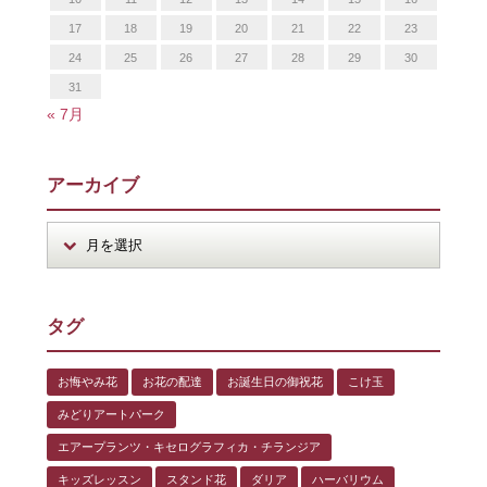
17
18
19
20
21
22
23
24
25
26
27
28
29
30
31
« 7月
アーカイブ
タグ
お悔やみ花
お花の配達
お誕生日の御祝花
こけ玉
みどりアートパーク
エアープランツ・キセログラフィカ・チランジア
キッズレッスン
スタンド花
ダリア
ハーバリウム