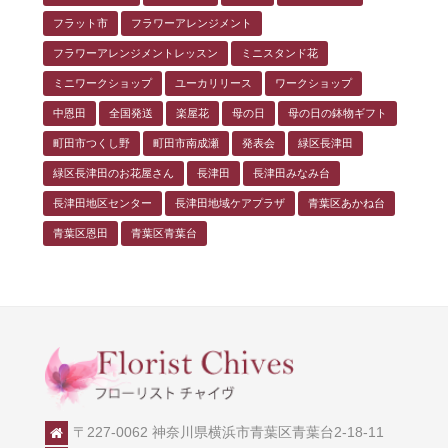
フラット市
フラワーアレンジメント
フラワーアレンジメントレッスン
ミニスタンド花
ミニワークショップ
ユーカリリース
ワークショップ
中恩田
全国発送
楽屋花
母の日
母の日の鉢物ギフト
町田市つくし野
町田市南成瀬
発表会
緑区長津田
緑区長津田のお花屋さん
長津田
長津田みなみ台
長津田地区センター
長津田地域ケアプラザ
青葉区あかね台
青葉区恩田
青葉区青葉台
〒227-0062 神奈川県横浜市青葉区青葉台2-18-11