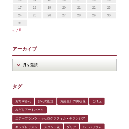
17
18
19
20
21
22
23
24
25
26
27
28
29
30
31
« 7月
アーカイブ
タグ
お悔やみ花
お花の配達
お誕生日の御祝花
こけ玉
みどりアートパーク
エアープランツ・キセログラフィカ・チランジア
キッズレッスン
スタンド花
ダリア
ハーバリウム