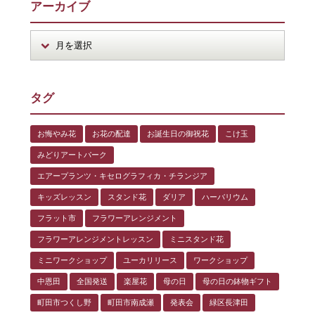
アーカイブ
タグ
お悔やみ花
お花の配達
お誕生日の御祝花
こけ玉
みどりアートパーク
エアープランツ・キセログラフィカ・チランジア
キッズレッスン
スタンド花
ダリア
ハーバリウム
フラット市
フラワーアレンジメント
フラワーアレンジメントレッスン
ミニスタンド花
ミニワークショップ
ユーカリリース
ワークショップ
中恩田
全国発送
楽屋花
母の日
母の日の鉢物ギフト
町田市つくし野
町田市南成瀬
発表会
緑区長津田