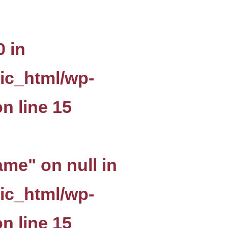
0 in
ic_html/wp-
n line
15
ame" on null in
ic_html/wp-
n line
15