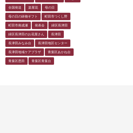
全国発送
楽屋花
母の日
母の日の鉢物ギフト
町田市つくし野
町田市南成瀬
発表会
緑区長津田
緑区長津田のお花屋さん
長津田
長津田みなみ台
長津田地区センター
長津田地域ケアプラザ
青葉区あかね台
青葉区恩田
青葉区青葉台