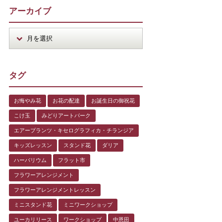
アーカイブ
タグ
お悔やみ花
お花の配達
お誕生日の御祝花
こけ玉
みどりアートパーク
エアープランツ・キセログラフィカ・チランジア
キッズレッスン
スタンド花
ダリア
ハーバリウム
フラット市
フラワーアレンジメント
フラワーアレンジメントレッスン
ミニスタンド花
ミニワークショップ
ユーカリリース
ワークショップ
中恩田