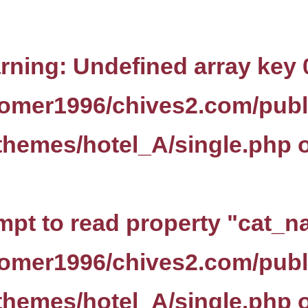
rning
: Undefined array key 
omer1996/chives2.com/publ
themes/hotel_A/single.php
o
empt to read property "cat_n
omer1996/chives2.com/publ
themes/hotel_A/single.php
o