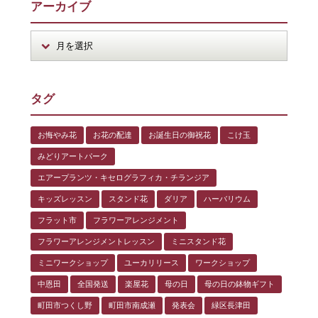
アーカイブ
タグ
お悔やみ花
お花の配達
お誕生日の御祝花
こけ玉
みどりアートパーク
エアープランツ・キセログラフィカ・チランジア
キッズレッスン
スタンド花
ダリア
ハーバリウム
フラット市
フラワーアレンジメント
フラワーアレンジメントレッスン
ミニスタンド花
ミニワークショップ
ユーカリリース
ワークショップ
中恩田
全国発送
楽屋花
母の日
母の日の鉢物ギフト
町田市つくし野
町田市南成瀬
発表会
緑区長津田