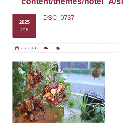
content/themes/hotel_A/sin
DSC_0737
2025
4/19
2025.04.19