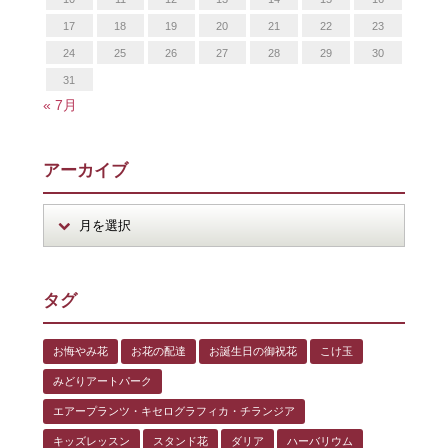
17
18
19
20
21
22
23
24
25
26
27
28
29
30
31
« 7月
アーカイブ
タグ
お悔やみ花
お花の配達
お誕生日の御祝花
こけ玉
みどりアートパーク
エアープランツ・キセログラフィカ・チランジア
キッズレッスン
スタンド花
ダリア
ハーバリウム