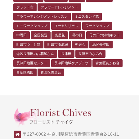
フラット市
フラワーアレンジメント
フラワーアレンジメントレッスン
ミニスタンド花
ミニワークショップ
ユーカリリース
ワークショップ
中恩田
全国発送
楽屋花
母の日
母の日の鉢物ギフト
町田市つくし野
町田市南成瀬
発表会
緑区長津田
緑区長津田のお花屋さん
長津田
長津田みなみ台
長津田地区センター
長津田地域ケアプラザ
青葉区あかね台
青葉区恩田
青葉区青葉台
〒227-0062 神奈川県横浜市青葉区青葉台2-18-11