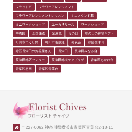
フラット市
フラワーアレンジメント
フラワーアレンジメントレッスン
ミニスタンド花
ミニワークショップ
ユーカリリース
ワークショップ
中恩田
全国発送
楽屋花
母の日
母の日の鉢物ギフト
町田市つくし野
町田市南成瀬
発表会
緑区長津田
緑区長津田のお花屋さん
長津田
長津田みなみ台
長津田地区センター
長津田地域ケアプラザ
青葉区あかね台
青葉区恩田
青葉区青葉台
〒227-0062 神奈川県横浜市青葉区青葉台2-18-11