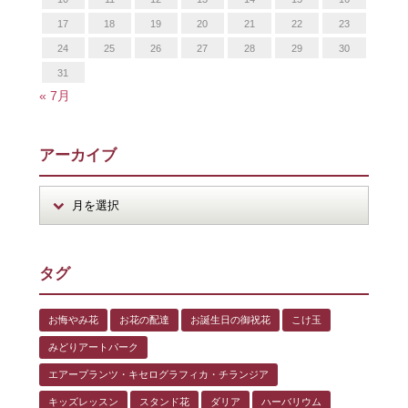
17
18
19
20
21
22
23
24
25
26
27
28
29
30
31
« 7月
アーカイブ
タグ
お悔やみ花
お花の配達
お誕生日の御祝花
こけ玉
みどりアートパーク
エアープランツ・キセログラフィカ・チランジア
キッズレッスン
スタンド花
ダリア
ハーバリウム