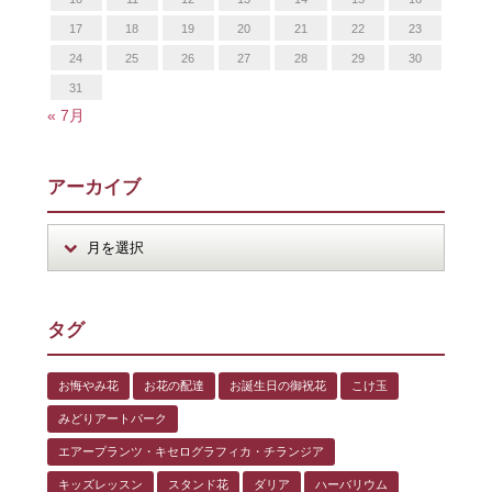
17
18
19
20
21
22
23
24
25
26
27
28
29
30
31
« 7月
アーカイブ
タグ
お悔やみ花
お花の配達
お誕生日の御祝花
こけ玉
みどりアートパーク
エアープランツ・キセログラフィカ・チランジア
キッズレッスン
スタンド花
ダリア
ハーバリウム