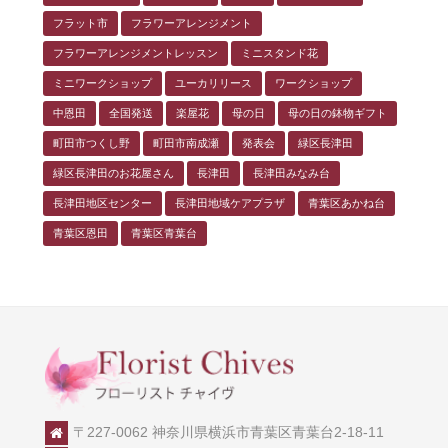
フラット市
フラワーアレンジメント
フラワーアレンジメントレッスン
ミニスタンド花
ミニワークショップ
ユーカリリース
ワークショップ
中恩田
全国発送
楽屋花
母の日
母の日の鉢物ギフト
町田市つくし野
町田市南成瀬
発表会
緑区長津田
緑区長津田のお花屋さん
長津田
長津田みなみ台
長津田地区センター
長津田地域ケアプラザ
青葉区あかね台
青葉区恩田
青葉区青葉台
〒227-0062 神奈川県横浜市青葉区青葉台2-18-11