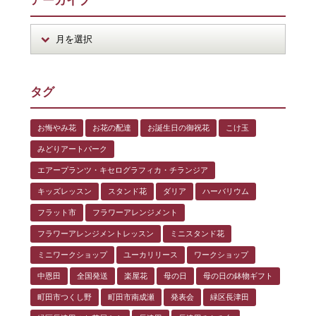
アーカイブ
タグ
お悔やみ花
お花の配達
お誕生日の御祝花
こけ玉
みどりアートパーク
エアープランツ・キセログラフィカ・チランジア
キッズレッスン
スタンド花
ダリア
ハーバリウム
フラット市
フラワーアレンジメント
フラワーアレンジメントレッスン
ミニスタンド花
ミニワークショップ
ユーカリリース
ワークショップ
中恩田
全国発送
楽屋花
母の日
母の日の鉢物ギフト
町田市つくし野
町田市南成瀬
発表会
緑区長津田