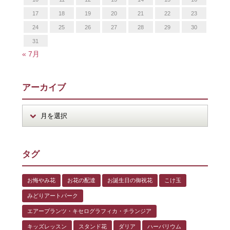
17
18
19
20
21
22
23
24
25
26
27
28
29
30
31
« 7月
アーカイブ
タグ
お悔やみ花
お花の配達
お誕生日の御祝花
こけ玉
みどりアートパーク
エアープランツ・キセログラフィカ・チランジア
キッズレッスン
スタンド花
ダリア
ハーバリウム