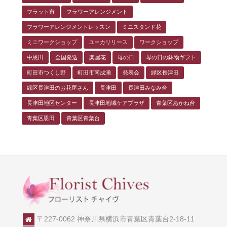
フラット市
フラワーアレンジメント
フラワーアレンジメントレッスン
ミニスタンド花
ミニワークショップ
ユーカリリース
ワークショップ
中恩田
全国発送
楽屋花
母の日
母の日の鉢物ギフト
町田市つくし野
町田市南成瀬
発表会
緑区長津田
緑区長津田のお花屋さん
長津田
長津田みなみ台
長津田地区センター
長津田地域ケアプラザ
青葉区あかね台
青葉区恩田
青葉区青葉台
〒227-0062 神奈川県横浜市青葉区青葉台2-18-11