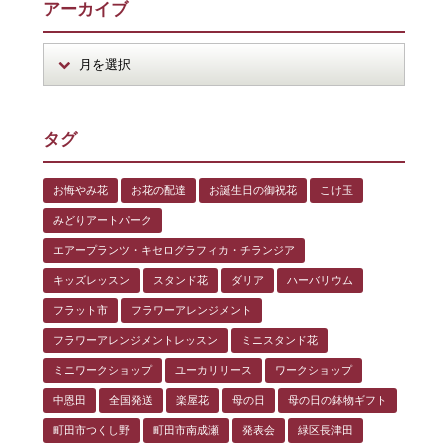
アーカイブ
タグ
お悔やみ花
お花の配達
お誕生日の御祝花
こけ玉
みどりアートパーク
エアープランツ・キセログラフィカ・チランジア
キッズレッスン
スタンド花
ダリア
ハーバリウム
フラット市
フラワーアレンジメント
フラワーアレンジメントレッスン
ミニスタンド花
ミニワークショップ
ユーカリリース
ワークショップ
中恩田
全国発送
楽屋花
母の日
母の日の鉢物ギフト
町田市つくし野
町田市南成瀬
発表会
緑区長津田