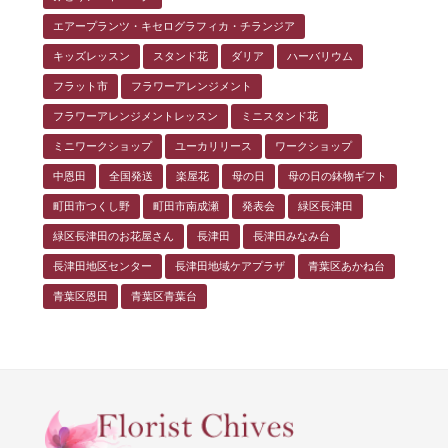
エアープランツ・キセログラフィカ・チランジア
キッズレッスン
スタンド花
ダリア
ハーバリウム
フラット市
フラワーアレンジメント
フラワーアレンジメントレッスン
ミニスタンド花
ミニワークショップ
ユーカリリース
ワークショップ
中恩田
全国発送
楽屋花
母の日
母の日の鉢物ギフト
町田市つくし野
町田市南成瀬
発表会
緑区長津田
緑区長津田のお花屋さん
長津田
長津田みなみ台
長津田地区センター
長津田地域ケアプラザ
青葉区あかね台
青葉区恩田
青葉区青葉台