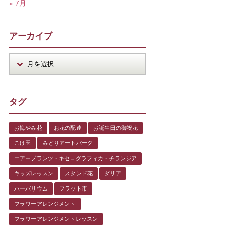
« 7月
アーカイブ
タグ
お悔やみ花
お花の配達
お誕生日の御祝花
こけ玉
みどりアートパーク
エアープランツ・キセログラフィカ・チランジア
キッズレッスン
スタンド花
ダリア
ハーバリウム
フラット市
フラワーアレンジメント
フラワーアレンジメントレッスン