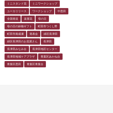
ミニスタンド花
ミニワークショップ
ユーカリリース
ワークショップ
中恩田
全国発送
楽屋花
母の日
母の日の鉢物ギフト
町田市つくし野
町田市南成瀬
発表会
緑区長津田
緑区長津田のお花屋さん
長津田
長津田みなみ台
長津田地区センター
長津田地域ケアプラザ
青葉区あかね台
青葉区恩田
青葉区青葉台