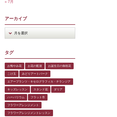
« 7月
アーカイブ
タグ
お悔やみ花
お花の配達
お誕生日の御祝花
こけ玉
みどりアートパーク
エアープランツ・キセログラフィカ・チランジア
キッズレッスン
スタンド花
ダリア
ハーバリウム
フラット市
フラワーアレンジメント
フラワーアレンジメントレッスン