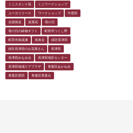
ミニスタンド花
ミニワークショップ
ユーカリリース
ワークショップ
中恩田
全国発送
楽屋花
母の日
母の日の鉢物ギフト
町田市つくし野
町田市南成瀬
発表会
緑区長津田
緑区長津田のお花屋さん
長津田
長津田みなみ台
長津田地区センター
長津田地域ケアプラザ
青葉区あかね台
青葉区恩田
青葉区青葉台