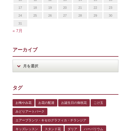
17
18
19
20
21
22
23
24
25
26
27
28
29
30
31
« 7月
アーカイブ
タグ
お悔やみ花
お花の配達
お誕生日の御祝花
こけ玉
みどりアートパーク
エアープランツ・キセログラフィカ・チランジア
キッズレッスン
スタンド花
ダリア
ハーバリウム