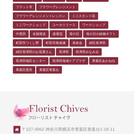
フラット市
フラワーアレンジメント
フラワーアレンジメントレッスン
ミニスタンド花
ミニワークショップ
ユーカリリース
ワークショップ
中恩田
全国発送
楽屋花
母の日
母の日の鉢物ギフト
町田市つくし野
町田市南成瀬
発表会
緑区長津田
緑区長津田のお花屋さん
長津田
長津田みなみ台
長津田地区センター
長津田地域ケアプラザ
青葉区あかね台
青葉区恩田
青葉区青葉台
〒227-0062 神奈川県横浜市青葉区青葉台2-18-11