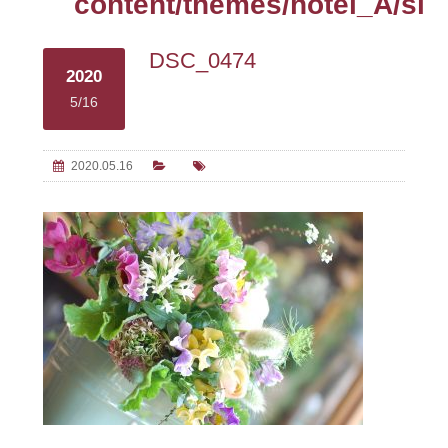
content/themes/hotel_A/sin
DSC_0474
2020
5/16
2020.05.16