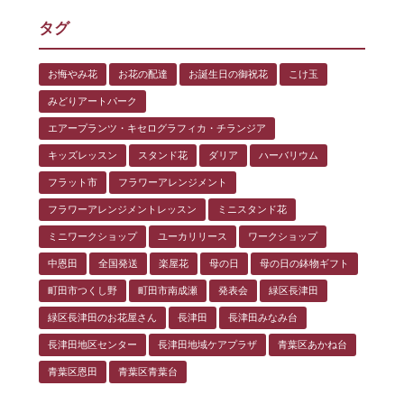
タグ
お悔やみ花
お花の配達
お誕生日の御祝花
こけ玉
みどりアートパーク
エアープランツ・キセログラフィカ・チランジア
キッズレッスン
スタンド花
ダリア
ハーバリウム
フラット市
フラワーアレンジメント
フラワーアレンジメントレッスン
ミニスタンド花
ミニワークショップ
ユーカリリース
ワークショップ
中恩田
全国発送
楽屋花
母の日
母の日の鉢物ギフト
町田市つくし野
町田市南成瀬
発表会
緑区長津田
緑区長津田のお花屋さん
長津田
長津田みなみ台
長津田地区センター
長津田地域ケアプラザ
青葉区あかね台
青葉区恩田
青葉区青葉台