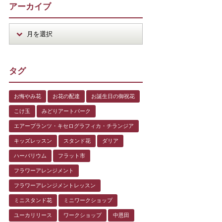
アーカイブ
タグ
お悔やみ花
お花の配達
お誕生日の御祝花
こけ玉
みどりアートパーク
エアープランツ・キセログラフィカ・チランジア
キッズレッスン
スタンド花
ダリア
ハーバリウム
フラット市
フラワーアレンジメント
フラワーアレンジメントレッスン
ミニスタンド花
ミニワークショップ
ユーカリリース
ワークショップ
中恩田