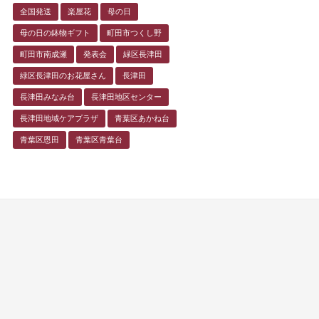
全国発送
楽屋花
母の日
母の日の鉢物ギフト
町田市つくし野
町田市南成瀬
発表会
緑区長津田
緑区長津田のお花屋さん
長津田
長津田みなみ台
長津田地区センター
長津田地域ケアプラザ
青葉区あかね台
青葉区恩田
青葉区青葉台