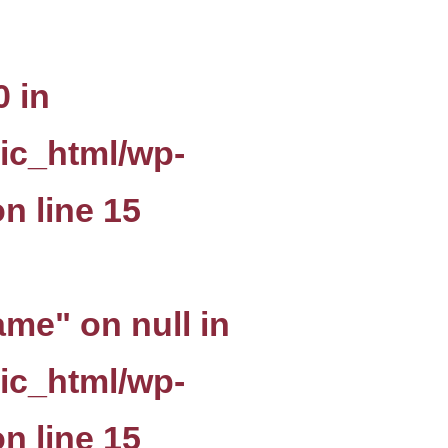
0 in
ic_html/wp-
n line
15
ame" on null in
ic_html/wp-
n line
15