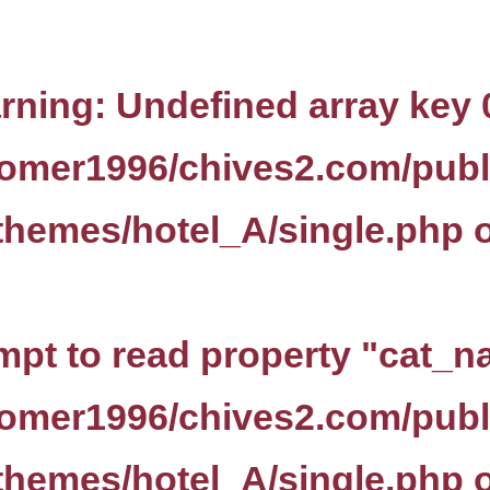
rning
: Undefined array key 
omer1996/chives2.com/publ
themes/hotel_A/single.php
o
empt to read property "cat_n
omer1996/chives2.com/publ
themes/hotel_A/single.php
o