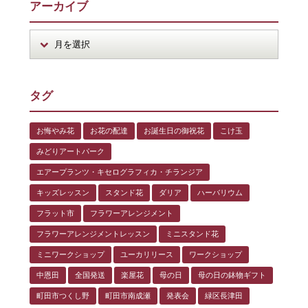
アーカイブ
タグ
お悔やみ花
お花の配達
お誕生日の御祝花
こけ玉
みどりアートパーク
エアープランツ・キセログラフィカ・チランジア
キッズレッスン
スタンド花
ダリア
ハーバリウム
フラット市
フラワーアレンジメント
フラワーアレンジメントレッスン
ミニスタンド花
ミニワークショップ
ユーカリリース
ワークショップ
中恩田
全国発送
楽屋花
母の日
母の日の鉢物ギフト
町田市つくし野
町田市南成瀬
発表会
緑区長津田