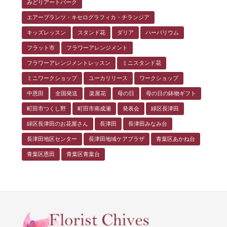
みどりアートパーク
エアープランツ・キセログラフィカ・チランジア
キッズレッスン
スタンド花
ダリア
ハーバリウム
フラット市
フラワーアレンジメント
フラワーアレンジメントレッスン
ミニスタンド花
ミニワークショップ
ユーカリリース
ワークショップ
中恩田
全国発送
楽屋花
母の日
母の日の鉢物ギフト
町田市つくし野
町田市南成瀬
発表会
緑区長津田
緑区長津田のお花屋さん
長津田
長津田みなみ台
長津田地区センター
長津田地域ケアプラザ
青葉区あかね台
青葉区恩田
青葉区青葉台