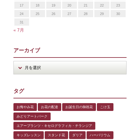
17
18
19
20
21
22
23
24
25
26
27
28
29
30
31
« 7月
アーカイブ
タグ
お悔やみ花
お花の配達
お誕生日の御祝花
こけ玉
みどりアートパーク
エアープランツ・キセログラフィカ・チランジア
キッズレッスン
スタンド花
ダリア
ハーバリウム