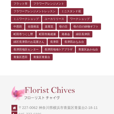
フラット市
フラワーアレンジメント
フラワーアレンジメントレッスン
ミニスタンド花
ミニワークショップ
ユーカリリース
ワークショップ
中恩田
全国発送
楽屋花
母の日
母の日の鉢物ギフト
町田市つくし野
町田市南成瀬
発表会
緑区長津田
緑区長津田のお花屋さん
長津田
長津田みなみ台
長津田地区センター
長津田地域ケアプラザ
青葉区あかね台
青葉区恩田
青葉区青葉台
〒227-0062 神奈川県横浜市青葉区青葉台2-18-11