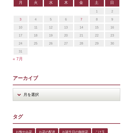
月
火
水
木
金
土
日
1
2
3
4
5
6
7
8
9
10
11
12
13
14
15
16
17
18
19
20
21
22
23
24
25
26
27
28
29
30
31
« 7月
アーカイブ
タグ
お悔やみ花
お花の配達
お誕生日の御祝花
こけ玉