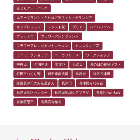
みどりアートパーク
エアープランツ・キセログラフィカ・チランジア
キッズレッスン
スタンド花
ダリア
ハーバリウム
フラット市
フラワーアレンジメント
フラワーアレンジメントレッスン
ミニスタンド花
ミニワークショップ
ユーカリリース
ワークショップ
中恩田
全国発送
楽屋花
母の日
母の日の鉢物ギフト
町田市つくし野
町田市南成瀬
発表会
緑区長津田
緑区長津田のお花屋さん
長津田
長津田みなみ台
長津田地区センター
長津田地域ケアプラザ
青葉区あかね台
青葉区恩田
青葉区青葉台