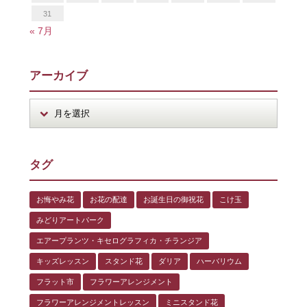
31
« 7月
アーカイブ
タグ
お悔やみ花
お花の配達
お誕生日の御祝花
こけ玉
みどりアートパーク
エアープランツ・キセログラフィカ・チランジア
キッズレッスン
スタンド花
ダリア
ハーバリウム
フラット市
フラワーアレンジメント
フラワーアレンジメントレッスン
ミニスタンド花