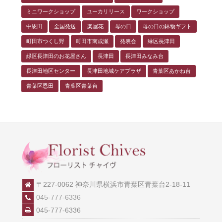
ミニワークショップ
ユーカリリース
ワークショップ
中恩田
全国発送
楽屋花
母の日
母の日の鉢物ギフト
町田市つくし野
町田市南成瀬
発表会
緑区長津田
緑区長津田のお花屋さん
長津田
長津田みなみ台
長津田地区センター
長津田地域ケアプラザ
青葉区あかね台
青葉区恩田
青葉区青葉台
〒227-0062 神奈川県横浜市青葉区青葉台2-18-11
045-777-6336
045-777-6336