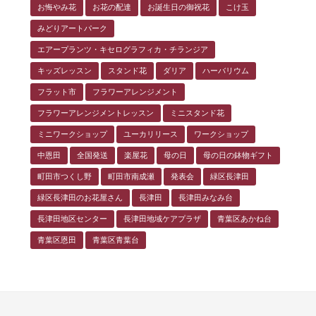
お悔やみ花
お花の配達
お誕生日の御祝花
こけ玉
みどりアートパーク
エアープランツ・キセログラフィカ・チランジア
キッズレッスン
スタンド花
ダリア
ハーバリウム
フラット市
フラワーアレンジメント
フラワーアレンジメントレッスン
ミニスタンド花
ミニワークショップ
ユーカリリース
ワークショップ
中恩田
全国発送
楽屋花
母の日
母の日の鉢物ギフト
町田市つくし野
町田市南成瀬
発表会
緑区長津田
緑区長津田のお花屋さん
長津田
長津田みなみ台
長津田地区センター
長津田地域ケアプラザ
青葉区あかね台
青葉区恩田
青葉区青葉台